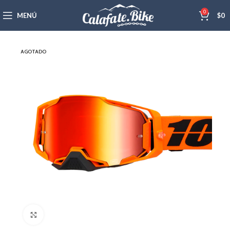
0
MENÚ
$
0
AGOTADO
Haga Click para agrandar