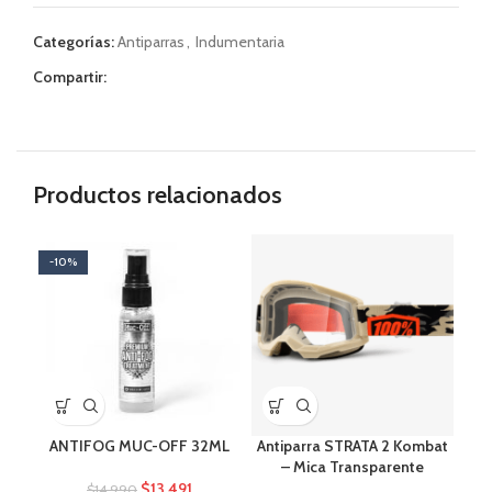
Categorías:
Antiparras
,
Indumentaria
Compartir:
Productos relacionados
-10%
ANTIFOG MUC-OFF 32ML
Antiparra STRATA 2 Kombat
Ant
– Mica Transparente
$
13.491
$
14.990