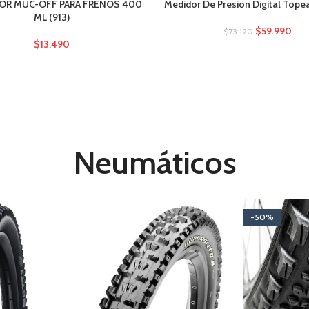
OR MUC-OFF PARA FRENOS 400
Medidor De Presion Digital Tope
ML (913)
$
59.990
$
73.120
$
13.490
Neumáticos
-50%