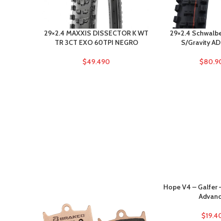
29×2.4 MAXXIS DISSECTOR K WT
29×2.4 Schwalb
TR 3CT EXO 60TPI NEGRO
S/Gravity AD
$
49.490
$
80.9
Hope V4 – Galfer 
Advan
$
19.4