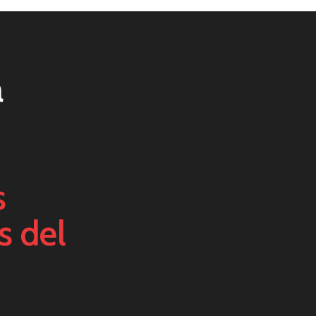
a
s
s del