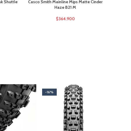
ak Shuttle
Casco Smith Mainline Mips Matte Cinder
Sram Code
Haze B21 M
$
364.900
-16%