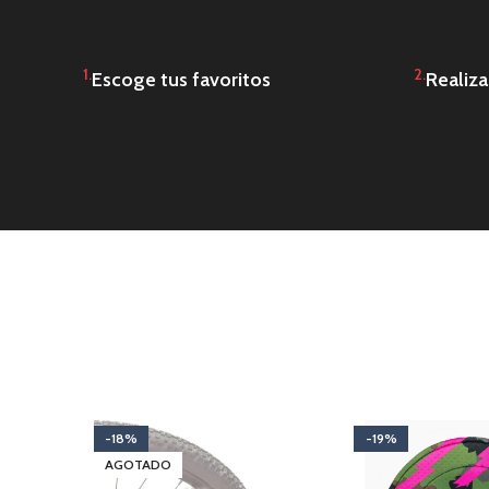
1.
2.
Escoge tus favoritos
Realiza
-18%
-19%
AGOTADO