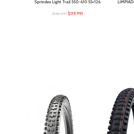
Sprindex Light Trail 550-610 55×126
LIMPIAD
$
119.991
$
149.991