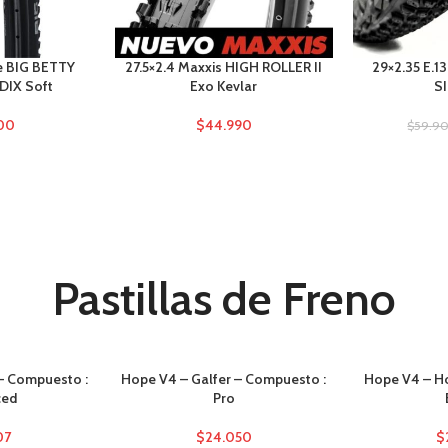
e BIG BETTY
27.5×2.4 Maxxis HIGH ROLLER II
29×2.35 E.1
DIX Soft
Exo Kevlar
S
00
$
44.990
$
59.9
Pastillas de Freno
– Compuesto :
Hope V4 – Galfer – Compuesto :
Hope V4 – H
ced
Pro
07
$
24.050
$