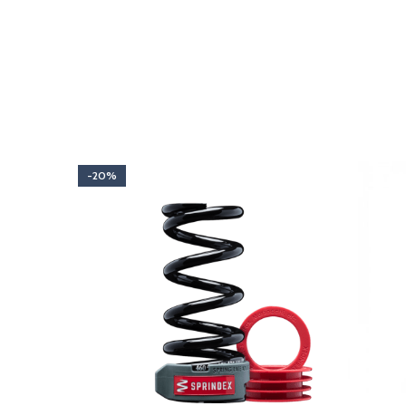
Accesorios
Com
Ver productos
Ver pr
-20%