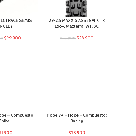
3 LG1 RACE SEMIS
29×2.5 MAXXIS ASSEGAI K TR
29×2.6 
INGLEY
Exo+, Maxterra, WT, 3C
S/G
$
29.900
$
58.900
00
$
69.900
ope – Compuesto:
Hope V4 – Hope – Compuesto:
-5%
Ebike
Racing
21.900
$
23.900