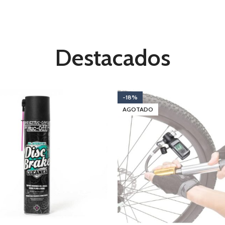
ponentes
Mantenimiento
oductos
Ver productos
Destacados
-18%
AGOTADO