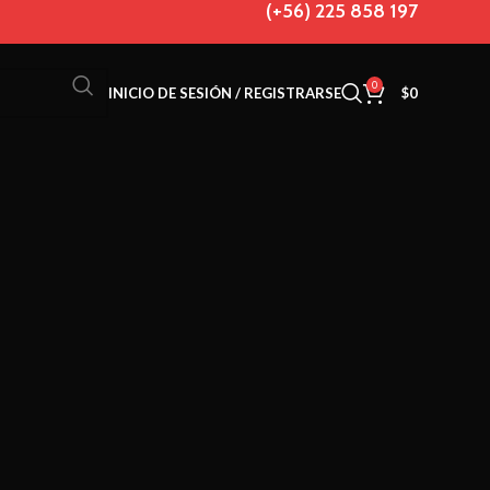
(+56) 225 858 197
0
INICIO DE SESIÓN / REGISTRARSE
$
0
2.5 MAXXIS
ION DHF K TR
3C_MG WT