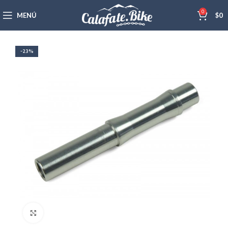
0
MENÚ
$
0
-23%
Haga Click para agrandar