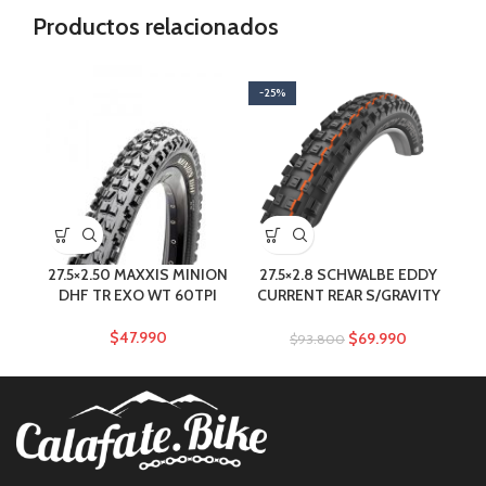
Productos relacionados
-25%
-1
27.5×2.50 MAXXIS MINION
27.5×2.8 SCHWALBE EDDY
29×
DHF TR EXO WT 60TPI
CURRENT REAR S/GRAVITY
ADDIX SOFT
$
47.990
$
69.990
$
93.800