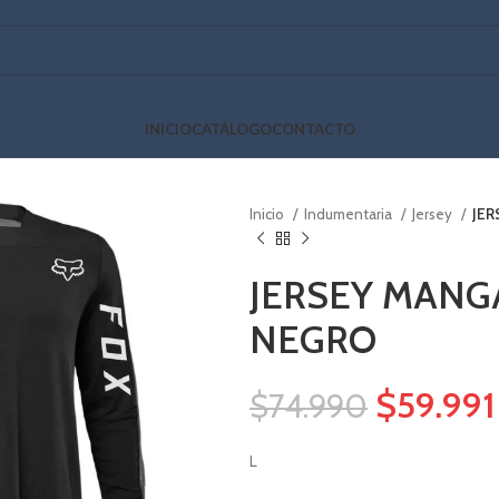
INICIO
CATÁLOGO
CONTACTO
Inicio
Indumentaria
Jersey
JER
JERSEY MANG
NEGRO
$
59.991
$
74.990
L