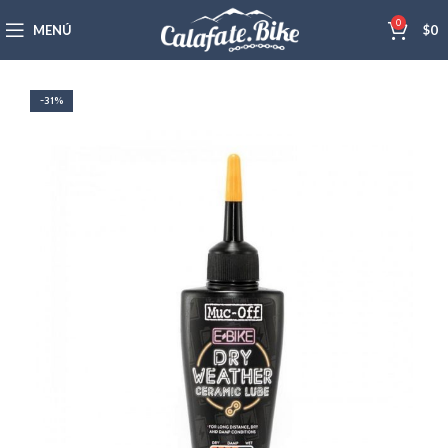
0
MENÚ
$
0
-31%