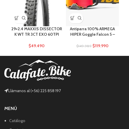
29×2.4 MAXXIS DISSECTOR
Antiparra 100% ARMEGA
H
K WT TR 3CT EXO 60TPI
HIPER Goggle Falcon 5 –
NEGRO
Mirror Red Lens
$
49.490
$
119.990
$
149.989
Llámanos al (+56) 225 858 197
MENÚ
Catálogo