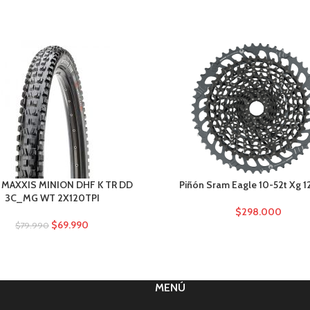
5 MAXXIS MINION DHF K TR DD
Piñón Sram Eagle 10-52t Xg 1
3C_MG WT 2X120TPI
$
298.000
$
69.990
$
79.990
MENÚ