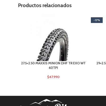
Productos relacionados
-13%
27.5×2.50 MAXXIS MINION DHF TR EXO WT
29×2.
60TPI
$
47.990