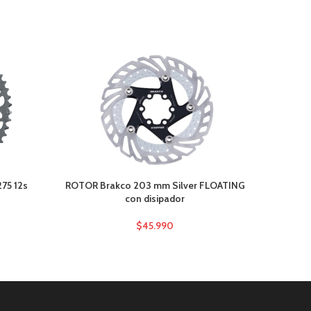
275 12s
ROTOR Brakco 203 mm Silver FLOATING
Se
con disipador
$
45.990