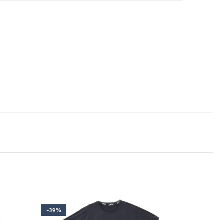
-39%
-24%