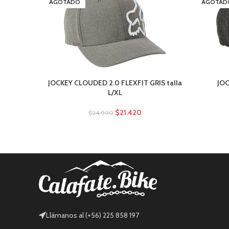
AGOTADO
AGOTAD
JOCKEY CLOUDED 2.0 FLEXFIT GRIS talla
JOC
L/XL
$
21.420
$
24.990
Llámanos al (+56) 225 858 197