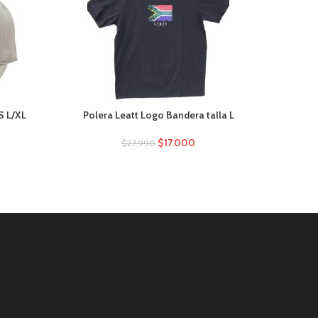
S L/XL
Polera Leatt Logo Bandera talla L
P
$
17.000
$
27.990