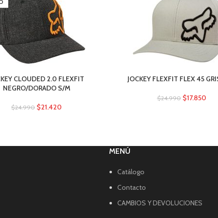
O
KEY CLOUDED 2.0 FLEXFIT
JOCKEY FLEXFIT FLEX 45 GRI
NEGRO/DORADO S/M
$
17.850
$
24.990
$
21.420
$
24.990
MENÚ
Catálogo
Contacto
CAMBIOS Y DEVOLUCIONES