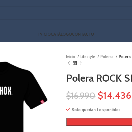
INICIO
CATÁLOGO
CONTACTO
Inicio
Lifestyle
Poleras
Polera
Polera ROCK 
$
14.436
$
16.990
Solo quedan 1 disponibles