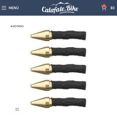
0
MENÚ
$
0
AGOTADO
Haga Click para agrandar