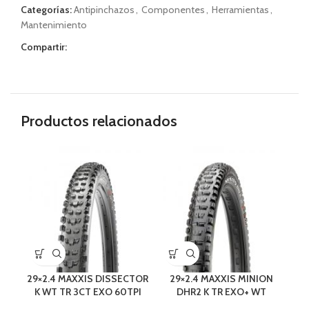
Categorías:
Antipinchazos
,
Componentes
,
Herramientas
,
Mantenimiento
Compartir:
Productos relacionados
29×2.4 MAXXIS DISSECTOR
29×2.4 MAXXIS MINION
K WT TR 3CT EXO 60TPI
DHR2 K TR EXO+ WT
NEGRO
3C/MaxTerra/120TPI