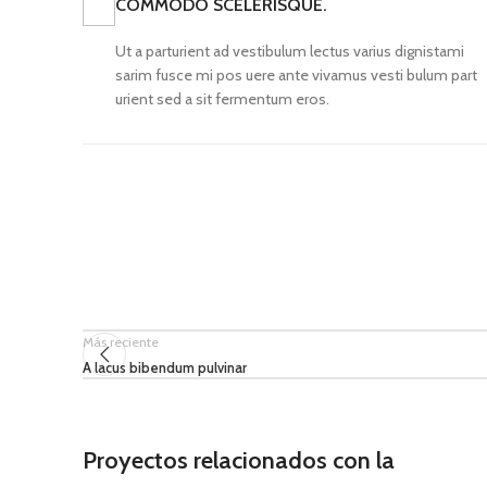
COMMODO SCELERISQUE.
Ut a parturient ad vestibulum lectus varius dignistami
sarim fusce mi pos uere ante vivamus vesti bulum part
urient sed a sit fermentum eros.
Más reciente
A lacus bibendum pulvinar
Proyectos relacionados con la