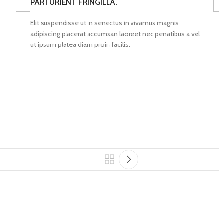
PARTURIENT FRINGILLA.
Elit suspendisse ut in senectus in vivamus magnis
adipiscing placerat accumsan laoreet nec penatibus a vel
ut ipsum platea diam proin facilis.