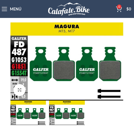
0
MENÚ
$
0
Haga Click para agrandar