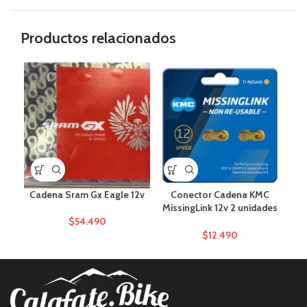
Productos relacionados
AG
Cadena Sram Gx Eagle 12v
Conector Cadena KMC
Hop
MissingLink 12v 2 unidades
Dorado
$
54.490
$
12.490