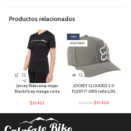
Productos relacionados
-14%
-1
AGOTADO
AG
Jersey Ridecamp mujer
JOCKEY CLOUDED 2.0
Black/Grey manga corta
FLEXFIT GRIS talla L/XL
F
Talla M
$
21.420
$
21.422
$
24.990