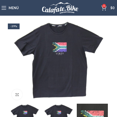
0
MENÚ
$
0
-39%
Haga Click para agrandar