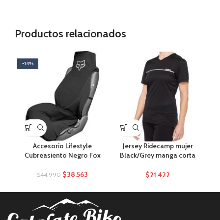
Productos relacionados
-14%
-1
AG
Accesorio Lifestyle
Jersey Ridecamp mujer
Cubreasiento Negro Fox
Black/Grey manga corta
F
Talla M
$
38.563
$
21.422
$
44.990