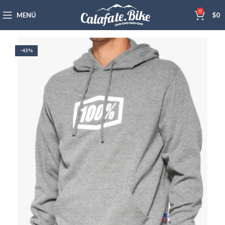
0
MENÚ
$
0
-43%