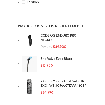
En stock
PRODUCTOS VISTOS RECIENTEMENTE
CODERAS ENDURO PRO
NEGRO
$
89.900
$
99.989
Bite Valve Evoc Black
$
12.900
27.5x2.5 Maxxis ASSEGAI K TR
EXO+ WT 3C MAXTERRA 120TPI
$
64.990