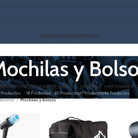
INICIO
CATÁLOGO
CONTACTO
ochilas y Bols
OMPONENTES
DESTACADOS
E-BIKE
LIFESTYLE
MANTENIMIENT
6 Productos
18 Productos
20 Productos
17 Productos
46 Productos
esorios
Mochilas y Bolsos