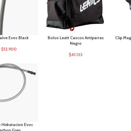
Valve Evoc Black
Bolso Leatt Cascos Antiparras
Clip Ma
Negro
$
12.900
$
41.133
 Hidratacion Evoc
arbon Grey