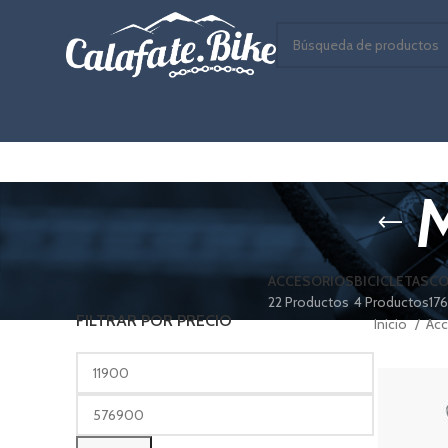
M
ACCESORIOS
BICICLETAS
C
22 Productos
4 Productos
17
FILTRAR POR PRECIO
Inicio
Acc