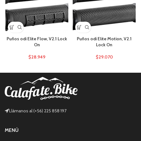
Puños odi Elite Flow, V2.1 Lock
Puños odi Elite Motion, V2.1
On
Lock On
$
28.949
$
29.070
Llámanos al (+56) 225 858 197
MENÚ