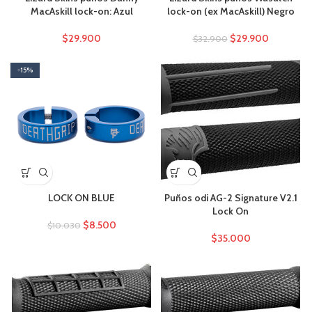
MacAskill lock-on: Azul
lock-on (ex MacAskill) Negro
$
29.900
$
29.900
$
32.900
-15%
LOCK ON BLUE
Puños odi AG-2 Signature V2.1
Lock On
$
8.500
$
10.030
$
35.000