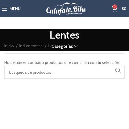
0
MENÚ
$
0
Lentes
Inicio
Indumentaria
Lentes
Categorías
No se han encontrado productos que coincidan con tu selección.